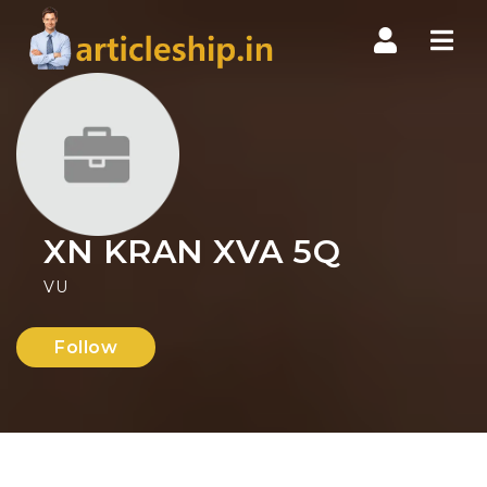
Nav
XN KRAN XVA 5Q
VU
Follow