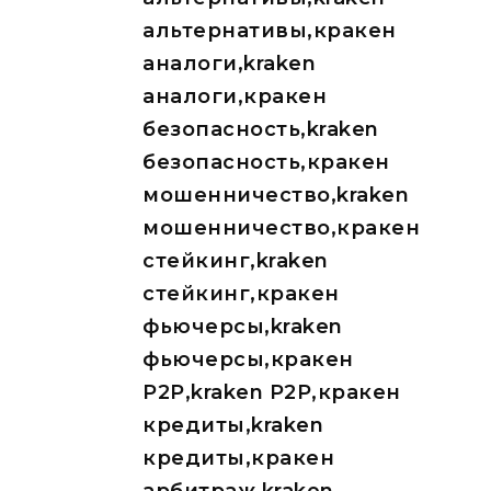
альтернативы,кракен
аналоги,kraken
аналоги,кракен
безопасность,kraken
безопасность,кракен
мошенничество,kraken
мошенничество,кракен
стейкинг,kraken
стейкинг,кракен
фьючерсы,kraken
фьючерсы,кракен
P2P,kraken P2P,кракен
кредиты,kraken
кредиты,кракен