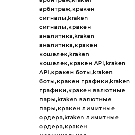
арбитраж,kraken
арбитраж,кракен
сигналы,kraken
сигналы,кракен
аналитика,kraken
аналитика,кракен
кошелек,kraken
кошелек,кракен API,kraken
API,кракен боты,kraken
боты,кракен графики,kraken
графики,кракен валютные
пары,kraken валютные
пары,кракен лимитные
ордера,kraken лимитные
ордера,кракен