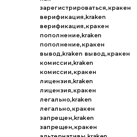
зарегистрироваться,кракен
верификация,kraken
верификация,кракен
пополнение,kraken
пополнение,кракен
вывод,kraken вывод,кракен
комиссии,kraken
комиссии,кракен
лицензия,kraken
лицензия,кракен
легально,kraken
легально,кракен
запрещен,kraken
запрещен,кракен
альтернативы,kraken