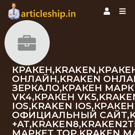
Nav
КРАКЕН,KRAKEN,КРАКЕН
ОНЛАЙН,KRAKEN ОНЛАЙ
ЗЕРКАЛО,КРАКЕН МАРКЕ
VK4,КРАКЕН VK5,KRAKE
IOS,KRAKEN IOS,КРАКЕ
ОФИЦИАЛЬНЫЙ САЙТ,KR
+AT,KRAKEN8,KRAKEN2
МАРКЕТ ТОР,KRAKEN М