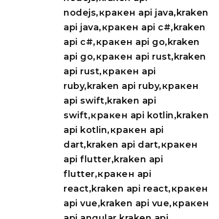
nodejs,кракен api java,kraken
api java,кракен api c#,kraken
api c#,кракен api go,kraken
api go,кракен api rust,kraken
api rust,кракен api
ruby,kraken api ruby,кракен
api swift,kraken api
swift,кракен api kotlin,kraken
api kotlin,кракен api
dart,kraken api dart,кракен
api flutter,kraken api
flutter,кракен api
react,kraken api react,кракен
api vue,kraken api vue,кракен
api angular,kraken api