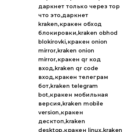
даркнет только через тор
что это,даркнет
kraken,кракен обход
блокировки,kraken obhod
blokirovki,кракен onion
mirror,kraken onion
mirror,кракен qr код
вход,kraken qr code
вход,кракен телеграм
бот,kraken telegram
bot,кракен мобильная
версия,kraken mobile
version,кракен
десктоп,kraken
desktop,кракен linux,kraken