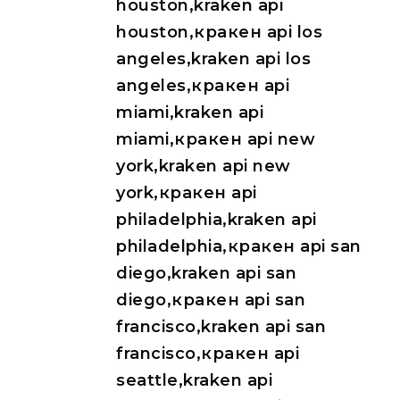
houston,kraken api
houston,кракен api los
angeles,kraken api los
angeles,кракен api
miami,kraken api
miami,кракен api new
york,kraken api new
york,кракен api
philadelphia,kraken api
philadelphia,кракен api san
diego,kraken api san
diego,кракен api san
francisco,kraken api san
francisco,кракен api
seattle,kraken api