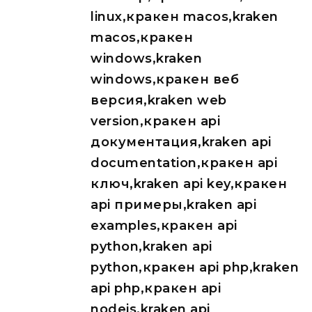
linux,кракен macos,kraken
macos,кракен
windows,kraken
windows,кракен веб
версия,kraken web
version,кракен api
документация,kraken api
documentation,кракен api
ключ,kraken api key,кракен
api примеры,kraken api
examples,кракен api
python,kraken api
python,кракен api php,kraken
api php,кракен api
nodejs,kraken api