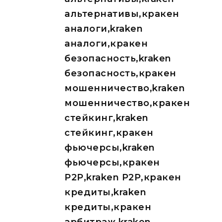
альтернативы,кракен
аналоги,kraken
аналоги,кракен
безопасность,kraken
безопасность,кракен
мошенничество,kraken
мошенничество,кракен
стейкинг,kraken
стейкинг,кракен
фьючерсы,kraken
фьючерсы,кракен
P2P,kraken P2P,кракен
кредиты,kraken
кредиты,кракен