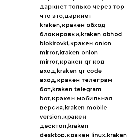
даркнет только через тор
что это,даркнет
kraken,кракен обход
блокировки,kraken obhod
blokirovki,кракен onion
mirror,kraken onion
mirror,кракен qr код
вход,kraken qr code
вход,кракен телеграм
бот,kraken telegram
bot,кракен мобильная
версия,kraken mobile
version,кракен
десктоп,kraken
desktop,кракен linux,kraken