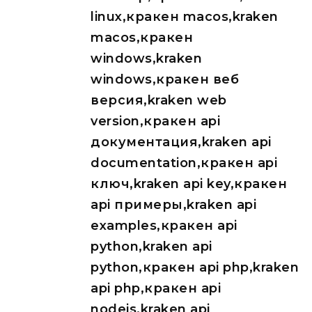
linux,кракен macos,kraken
macos,кракен
windows,kraken
windows,кракен веб
версия,kraken web
version,кракен api
документация,kraken api
documentation,кракен api
ключ,kraken api key,кракен
api примеры,kraken api
examples,кракен api
python,kraken api
python,кракен api php,kraken
api php,кракен api
nodejs,kraken api