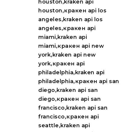
houston,kraken api
houston,кракен api los
angeles,kraken api los
angeles,кракен api
miami,kraken api
miami,кракен api new
york,kraken api new
york,кракен api
philadelphia,kraken api
philadelphia,кракен api san
diego,kraken api san
diego,кракен api san
francisco,kraken api san
francisco,кракен api
seattle,kraken api