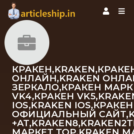
Nav
КРАКЕН,KRAKEN,КРАКЕН
ОНЛАЙН,KRAKEN ОНЛАЙ
ЗЕРКАЛО,КРАКЕН МАРКЕ
VK4,КРАКЕН VK5,KRAKE
IOS,KRAKEN IOS,КРАКЕ
ОФИЦИАЛЬНЫЙ САЙТ,KR
+AT,KRAKEN8,KRAKEN2
МАРКЕТ ТОР,KRAKEN М