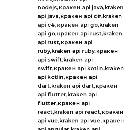
nodejs,кракен api java,kraken
api java,кракен api c#,kraken
api c#,кракен api go,kraken
api go,кракен api rust,kraken
api rust,кракен api
ruby,kraken api ruby,кракен
api swift,kraken api
swift,кракен api kotlin,kraken
api kotlin,кракен api
dart,kraken api dart,кракен
api flutter,kraken api
flutter,кракен api
react,kraken api react,кракен
api vue,kraken api vue,кракен
api angular,kraken api