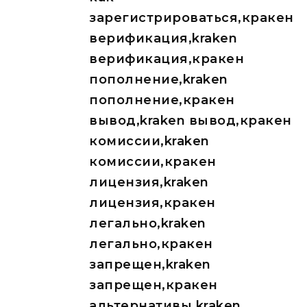
зарегистрироваться,кракен
верификация,kraken
верификация,кракен
пополнение,kraken
пополнение,кракен
вывод,kraken вывод,кракен
комиссии,kraken
комиссии,кракен
лицензия,kraken
лицензия,кракен
легально,kraken
легально,кракен
запрещен,kraken
запрещен,кракен
альтернативы,kraken