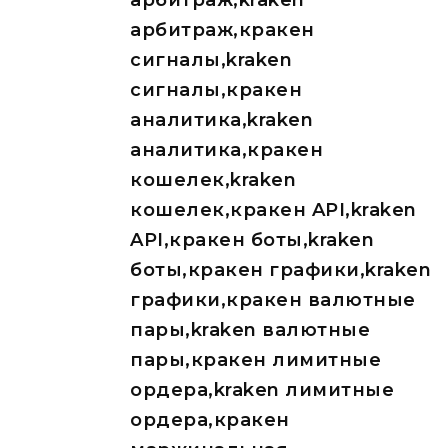
арбитраж,kraken
арбитраж,кракен
сигналы,kraken
сигналы,кракен
аналитика,kraken
аналитика,кракен
кошелек,kraken
кошелек,кракен API,kraken
API,кракен боты,kraken
боты,кракен графики,kraken
графики,кракен валютные
пары,kraken валютные
пары,кракен лимитные
ордера,kraken лимитные
ордера,кракен